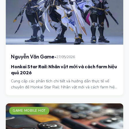
Nguyễn Văn Game
•
27/05/2026
Honkai Star Rail: Nhân vật mới và cách farm hiệu
quả 2026
Cung cấp các phân tích chi tiết và hướng dẫn thực tế về
chuyên đề Honkai Star Rail: Nhân vật mới và cách farm hiệu
quả 2026.
GAME MOBILE HOT