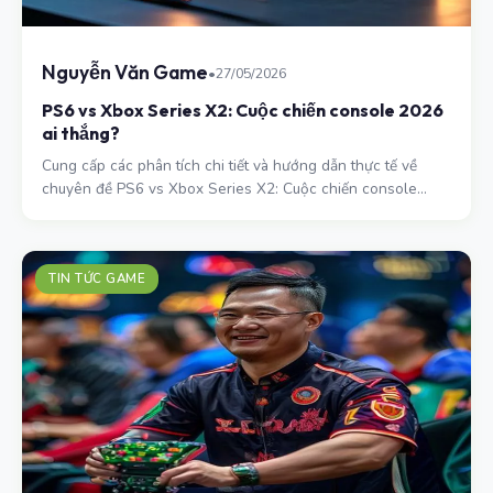
Nguyễn Văn Game
•
27/05/2026
PS6 vs Xbox Series X2: Cuộc chiến console 2026
ai thắng?
Cung cấp các phân tích chi tiết và hướng dẫn thực tế về
chuyên đề PS6 vs Xbox Series X2: Cuộc chiến console
2026 ai thắng?.
TIN TỨC GAME