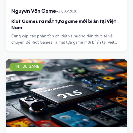
Nguyễn Văn Game
•
27/05/2026
Riot Games ra mắt tựa game mới bí ẩn tại Việt
Nam
Cung cấp các phân tích chi tiết và hướng dẫn thực tế về
chuyên đề Riot Games ra mắt tựa game mới bí ẩn tại Việt
Nam.
TIN TỨC GAME