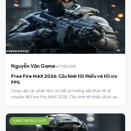
Nguyễn Văn Game
•
27/05/2026
Free Fire MAX 2026: Cấu hình tối thiểu và tối ưu
FPS
Cung cấp các phân tích chi tiết và hướng dẫn thực tế về
chuyên đề Free Fire MAX 2026: Cấu hình tối thiểu và tối ưu
FPS.
GAME MOBILE HOT