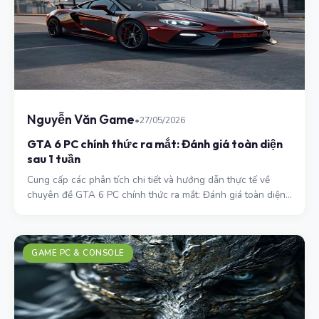
Nguyễn Văn Game
•
27/05/2026
GTA 6 PC chính thức ra mắt: Đánh giá toàn diện
sau 1 tuần
Cung cấp các phân tích chi tiết và hướng dẫn thực tế về
chuyên đề GTA 6 PC chính thức ra mắt: Đánh giá toàn diện
sau 1 tuần.
GAME PC & CONSOLE