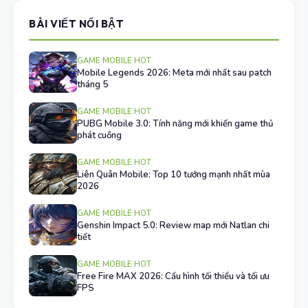
BÀI VIẾT NỔI BẬT
GAME MOBILE HOT
Mobile Legends 2026: Meta mới nhất sau patch
tháng 5
GAME MOBILE HOT
PUBG Mobile 3.0: Tính năng mới khiến game thủ
phát cuồng
GAME MOBILE HOT
Liên Quân Mobile: Top 10 tướng mạnh nhất mùa
2026
GAME MOBILE HOT
Genshin Impact 5.0: Review map mới Natlan chi
tiết
GAME MOBILE HOT
Free Fire MAX 2026: Cấu hình tối thiểu và tối ưu
FPS