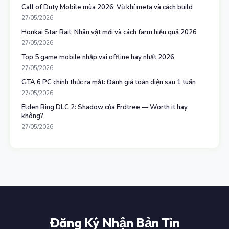
Call of Duty Mobile mùa 2026: Vũ khí meta và cách build
27/05/2026
Honkai Star Rail: Nhân vật mới và cách farm hiệu quả 2026
27/05/2026
Top 5 game mobile nhập vai offline hay nhất 2026
27/05/2026
GTA 6 PC chính thức ra mắt: Đánh giá toàn diện sau 1 tuần
27/05/2026
Elden Ring DLC 2: Shadow của Erdtree — Worth it hay
không?
27/05/2026
Đăng Ký Nhận Bản Tin