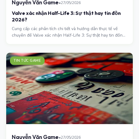
Nguyễn Văn Game
•
27/05/2026
Valve xác nhận Half-Life 3: Sự thật hay tin đồn
2026?
Cung cấp các phân tích chi tiết và hướng dẫn thực tế về
chuyên đề Valve xác nhận Half-Life 3: Sự thật hay tin đồn
2026?.
TIN TỨC GAME
Nguyễn Văn Game
•
27/05/2026