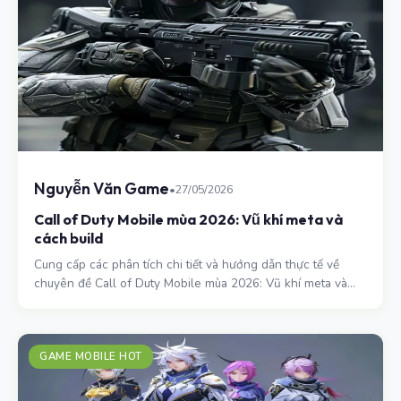
Nguyễn Văn Game
•
27/05/2026
Call of Duty Mobile mùa 2026: Vũ khí meta và
cách build
Cung cấp các phân tích chi tiết và hướng dẫn thực tế về
chuyên đề Call of Duty Mobile mùa 2026: Vũ khí meta và
cách build.
GAME MOBILE HOT