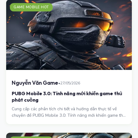
GAME MOBILE HOT
Nguyễn Văn Game
•
27/05/2026
PUBG Mobile 3.0: Tính năng mới khiến game thủ
phát cuồng
Cung cấp các phân tích chi tiết và hướng dẫn thực tế về
chuyên đề PUBG Mobile 3.0: Tính năng mới khiến game thủ
phát cuồng.