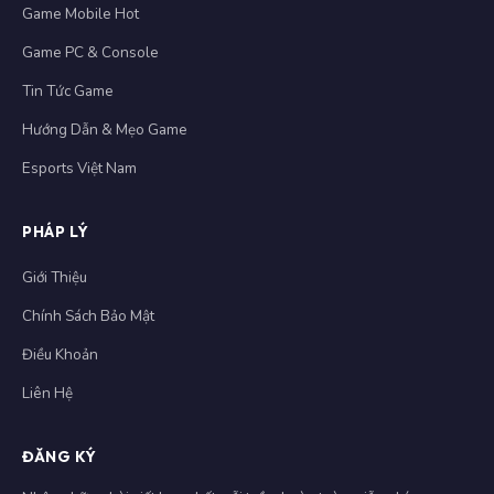
Game Mobile Hot
Game PC & Console
Tin Tức Game
Hướng Dẫn & Mẹo Game
Esports Việt Nam
PHÁP LÝ
Giới Thiệu
Chính Sách Bảo Mật
Điều Khoản
Liên Hệ
ĐĂNG KÝ