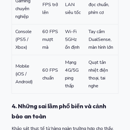
Gaming
FPS trở
LAN
đọc chuẩn,
chuyên
lên
siêu tốc
phím cơ
nghiệp
Console
60 FPS
Wi-Fi
Tay cầm
(PS5 /
mượt
5GHz
DualSense,
Xbox)
mà
ổn định
màn hình lớn
Mạng
Quạt tản
Mobile
60 FPS
4G/5G
nhiệt điện
(iOS /
chuẩn
ping
thoại, tai
Android)
thấp
nghe
4. Những sai lầm phổ biến và cảnh
báo an toàn
Khảo sát thực tế từ hàng ngàn trường hợp cho thấy,