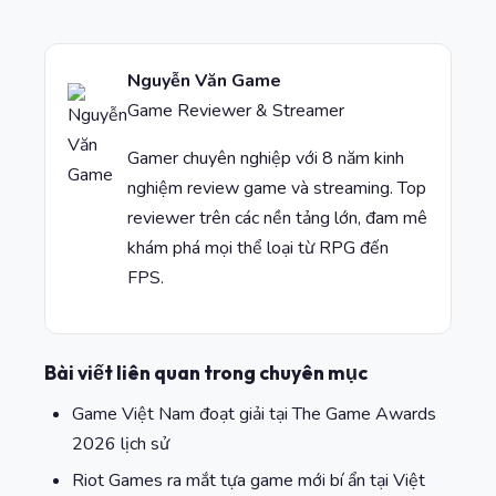
Nguyễn Văn Game
Game Reviewer & Streamer
Gamer chuyên nghiệp với 8 năm kinh
nghiệm review game và streaming. Top
reviewer trên các nền tảng lớn, đam mê
khám phá mọi thể loại từ RPG đến
FPS.
Bài viết liên quan trong chuyên mục
Game Việt Nam đoạt giải tại The Game Awards
2026 lịch sử
Riot Games ra mắt tựa game mới bí ẩn tại Việt