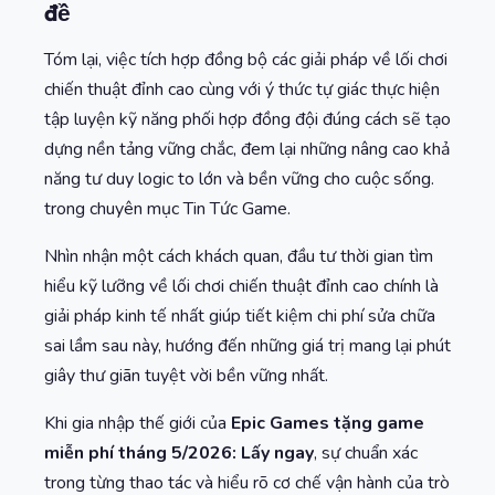
đề
Tóm lại, việc tích hợp đồng bộ các giải pháp về lối chơi
chiến thuật đỉnh cao cùng với ý thức tự giác thực hiện
tập luyện kỹ năng phối hợp đồng đội đúng cách sẽ tạo
dựng nền tảng vững chắc, đem lại những nâng cao khả
năng tư duy logic to lớn và bền vững cho cuộc sống.
trong chuyên mục
Tin Tức Game
.
Nhìn nhận một cách khách quan, đầu tư thời gian tìm
hiểu kỹ lưỡng về lối chơi chiến thuật đỉnh cao chính là
giải pháp kinh tế nhất giúp tiết kiệm chi phí sửa chữa
sai lầm sau này, hướng đến những giá trị mang lại phút
giây thư giãn tuyệt vời bền vững nhất.
Khi gia nhập thế giới của
Epic Games tặng game
miễn phí tháng 5/2026: Lấy ngay
, sự chuẩn xác
trong từng thao tác và hiểu rõ cơ chế vận hành của trò