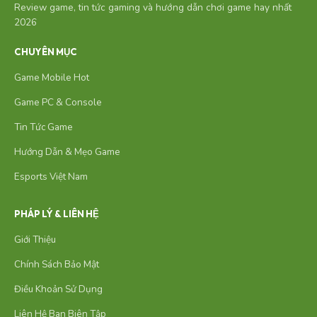
Review game, tin tức gaming và hướng dẫn chơi game hay nhất
2026
CHUYÊN MỤC
Game Mobile Hot
Game PC & Console
Tin Tức Game
Hướng Dẫn & Mẹo Game
Esports Việt Nam
PHÁP LÝ & LIÊN HỆ
Giới Thiệu
Chính Sách Bảo Mật
Điều Khoản Sử Dụng
Liên Hệ Ban Biên Tập