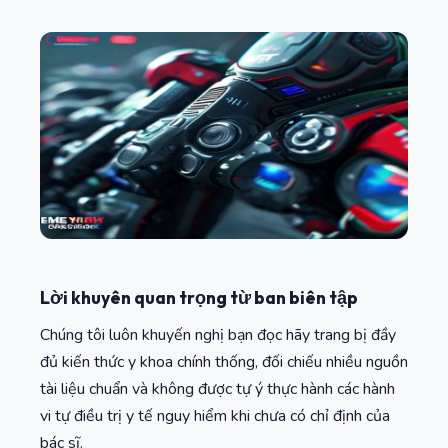
Lời khuyên quan trọng từ ban biên tập
Chúng tôi luôn khuyến nghị bạn đọc hãy trang bị đầy
đủ kiến thức y khoa chính thống, đối chiếu nhiều nguồn
tài liệu chuẩn và không được tự ý thực hành các hành
vi tự điều trị y tế nguy hiểm khi chưa có chỉ định của
bác sĩ.